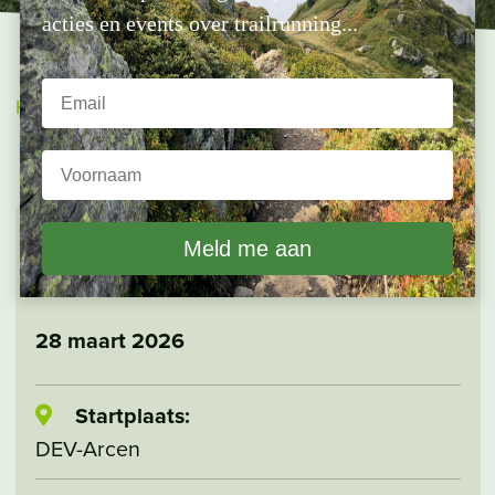
acties en events over trailrunning...
Home
»
Events
»
Maasduinen Ultra
MAASDUINEN ULTRA
Voorjaar
28 maart 2026
Startplaats:
DEV-Arcen