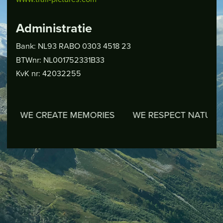
Administratie
Bank: NL93 RABO 0303 4518 23
BTWnr: NL001752331B33
KvK nr: 42032255
E CREATE MEMORIES
WE RESPECT NATURE
WE