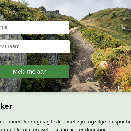
ardlopers
voor hardlopers
over trainen
r
ker
ra runner die er graag lekker met zijn rugzakje en sporthor
in de filosofie en wetenschap achter duursport.