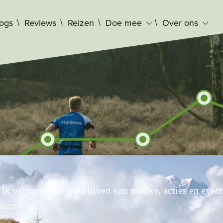
logs
Reviews
Reizen
Doe mee
Over ons
, ik wil op de hoogte blijven van nieuws, acties en even
ilrunning...