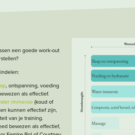
ussen een goede work-out
stellen?
 indelen:
aap
, ontspanning, voeding
ewezen als effectief.
ater immersie
(koud of
ten kunnen effectief zijn,
eit van je training.
breed bewezen als effectief,
voor Femke Bol of Courtney