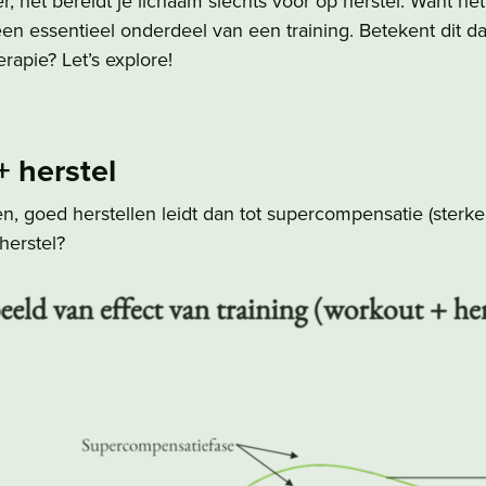
r, het bereidt je lichaam slechts voor op herstel. Want het h
en essentieel onderdeel van een training. Betekent dit d
rapie? Let’s explore!
+ herstel
, goed herstellen leidt dan tot supercompensatie (sterker
herstel?