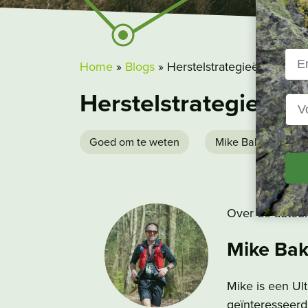
Home
»
Blogs
»
Herstelstrategieën voor h
Herstelstrategieën 
Goed om te weten
Mike Bakker
Over de auteu
Mike Bak
Mike is een Ult
geïnteresseerd 