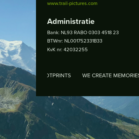
www.trail-pictures.com
Administratie
Bank: NL93 RABO 0303 4518 23
BTWnr: NL001752331B33
KvK nr: 42032255
EAVE FOOTPRINTS
WE CREATE MEMORIES
WE 