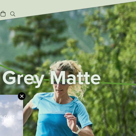
k Grey Matte
ts over