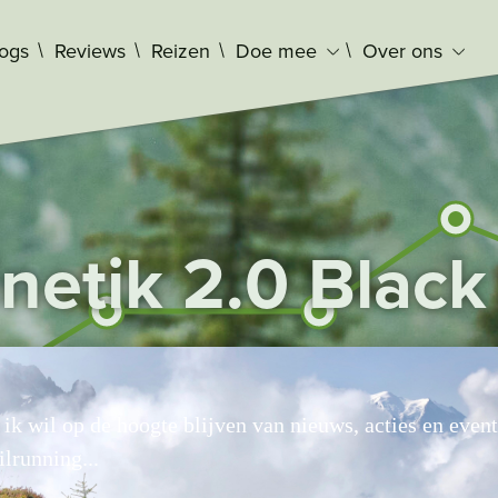
logs
Reviews
Reizen
Doe mee
Over ons
netik 2.0 Blac
, ik wil op de hoogte blijven van nieuws, acties en even
ilrunning...