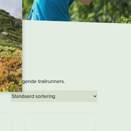
r brildragende trailrunners.