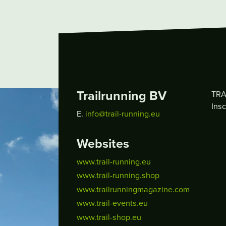
Trailrunning BV
TRA
Insc
E.
info@trail-running.eu
Websites
www.trail-running.eu
www.trail-running.shop
www.trailrunningmagazine.com
www.trail-events.eu
www.trail-shop.eu