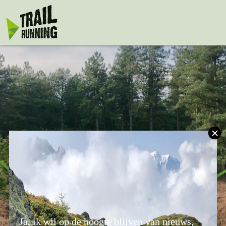
Brabantse Ultra
Trail (BUT100)
Ja, ik wil op de hoogte blijven van nieuws,