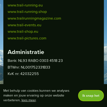
www.trail-running.eu
www.trail-running.shop
www.trailrunningmagazine.com
www.trail-events.eu
www.trail-shop.eu
www.trail-pictures.com
Administratie
Bank: NL93 RABO 0303 4518 23
BTWnr: NL001752331B33
KvK nr: 42032255
Met behulp van cookies kunnen we analyses
EAVE FOOTPRINTS
WE CREATE MEMORIES
WE 
maken en jouw ervaring op onze website
Ik snap het
EN
verbeteren,
lees meer
.