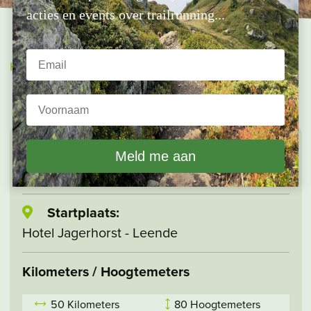
acties en events over trailrunning...
Home
»
Events
»
Brabantse Ultra Trail (BUT100)
BRABANTSE ULTRA TRAIL
(BUT100)
Startplaats:
Hotel Jagerhorst - Leende
Kilometers / Hoogtemeters
50 Kilometers
80 Hoogtemeters