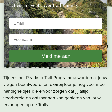
acties en events over trailrunning...
Home
»
Ready to Trail
Het Ready to Trail Programma
Het is normaal dat je als beginnende Trail Runner met
bepaalde vragen zit. Loop je bijvoorbeeld wel op de
juiste schoenen? Wat moet je meenemen? En mag je
zomaar in ieder natuur gebied een rondje rennen?
Tijdens het Ready to Trail Programma worden al jouw
vragen beantwoord, en daarbij leer je nog veel meer
handigheidjes die ervoor zorgen dat jij altijd
voorbereid en ontspannen kan genieten van jouw
ervaringen op de Trails.