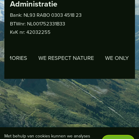
Administratie
Bank: NL93 RABO 0303 4518 23
BTWnr: NL001752331B33
KvK nr: 42032255
ORIES
WE RESPECT NATURE
WE ONLY LEAVE 
Met behulp van cookies kunnen we analyses