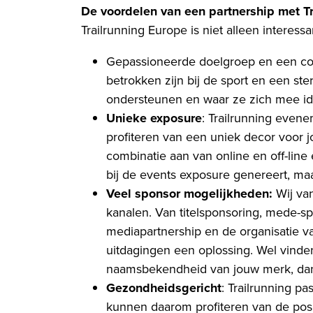
De voordelen van een partnership met T
Trailrunning Europe is niet alleen intere
Gepassioneerde doelgroep en een c
betrokken zijn bij de sport en een st
ondersteunen en waar ze zich mee ide
Unieke exposure
: Trailrunning evene
profiteren van een uniek decor voor 
combinatie aan van online en off-line 
bij de events exposure genereert, maa
Veel sponsor mogelijkheden:
Wij van
kanalen. Van titelsponsoring, mede-s
mediapartnership en de organisatie v
uitdagingen een oplossing. Wel vinde
naamsbekendheid van jouw merk, dan on
Gezondheidsgericht
: Trailrunning pa
kunnen daarom profiteren van de posit