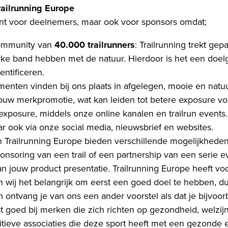
railrunning Europe
ssant voor deelnemers, maar ook voor sponsors omdat;
ommunity van
40.000 trailrunners
: Trailrunning trekt g
erke band hebben met de natuur. Hierdoor is het een doel
ntificeren.
menten vinden bij ons plaats in afgelegen, mooie en natuu
jouw merkpromotie, wat kan leiden tot betere exposure vo
exposure, middels onze online kanalen en trailrun events. 
r ook via onze social media, nieuwsbrief en websites.
 Trailrunning Europe bieden verschillende mogelijkheden
ponsoring van een trail of een partnership van een serie
an jouw product presentatie. Trailrunning Europe heeft v
n wij het belangrijk om eerst een goed doel te hebben, d
tvang je van ons een ander voorstel als dat je bijvoorb
st goed bij merken die zich richten op gezondheid, welzijn
ieve associaties die deze sport heeft met een gezonde en 